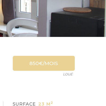
850€/MOIS
LOUÉ
2
SURFACE
23 M