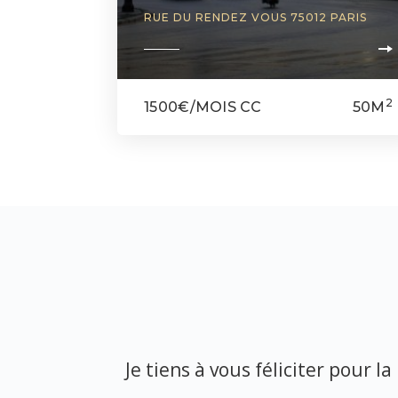
RUE DU RENDEZ VOUS 75012 PARIS
2
1500€/MOIS CC
50M
x, réactivité
Je tiens à vous féliciter pour l