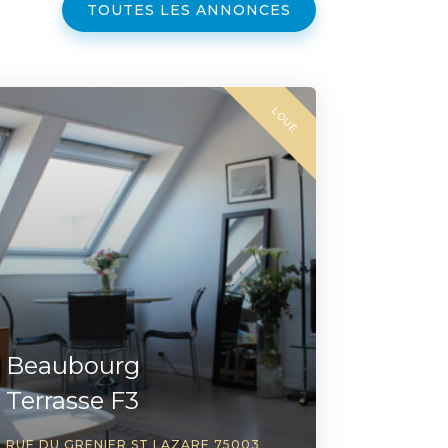
TOUTES LES ANNONCES
LOUÉ
Beaubourg
Terrasse F3
RUE DU GRENIER ST LAZARE 75003