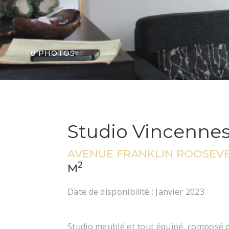
8 PHOTOS
Studio Vincenne
AVENUE FRANKLIN ROOSEVE
2
M
Date de disponibilité :
Janvier 2023
Studio meublé et tout équipé, composé d