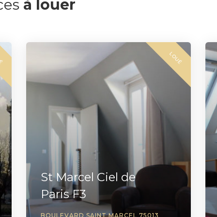
ces
à louer
UÉ
LOUÉ
St Marcel Ciel de
Paris F3
BOULEVARD SAINT MARCEL 75013