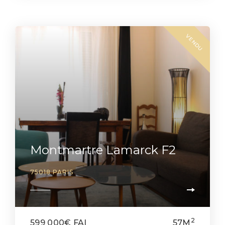
VENDU
Montmartre Lamarck F2
75018 PARIS
2
599 000€ FAI
57M