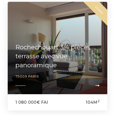
VENDU
Rochechouart 3/4 pièces
terrasse avec vue
panoramique
75009 PARIS
2
1 080 000€ FAI
104M