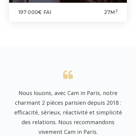
2
197 000€ FAI
27M
ent
Nous louons, avec Cam in Paris, notre
Je 
 et
charmant 2 pièces parisien depuis 2018 :
laq
 et
efficacité, sérieux, réactivité et simplicité
e
s à
des relations. Nous recommandons
vivement Cam in Paris.