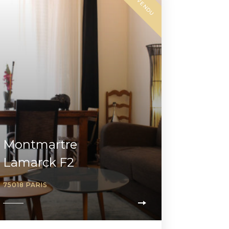
VENDU
Montmartre
Lamarck F2
75018 PARIS