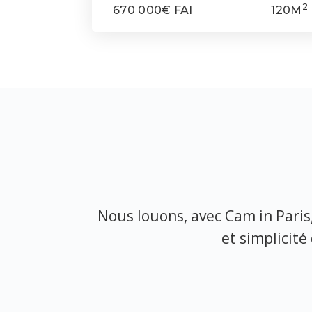
2
670 000€ FAI
120M
 beaucoup
Nous louons, avec Cam in Paris,
ervices pour
et simplicit