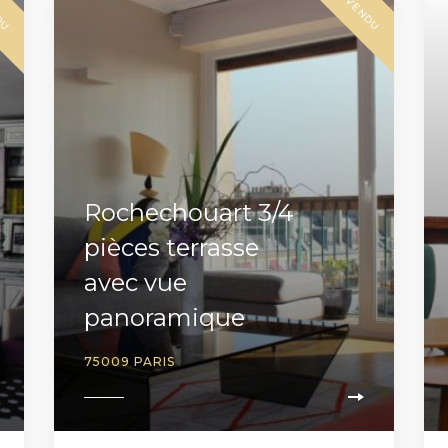
DU
VENDU
Rochechouart 3/4
pièces terrasse
avec vue
panoramique
75009 PARIS