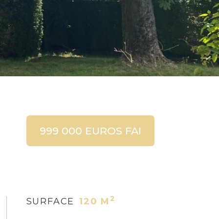
999 000 EUROS FAI
2
SURFACE
120 M