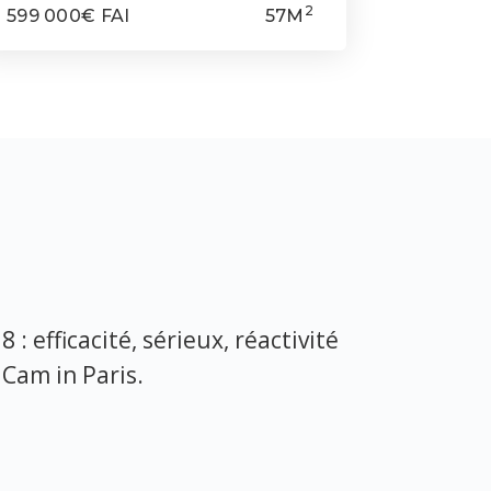
2
599 000€ FAI
57M
 efficacité, sérieux, réactivité
Je tiens à v
Cam in Paris.
Déjà la p
agences immo