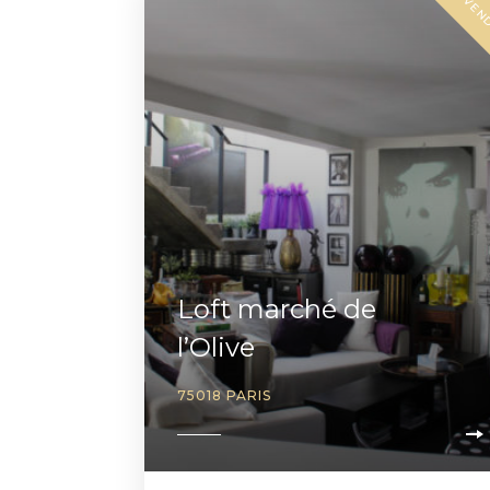
VEN
Loft marché de
l’Olive
75018 PARIS