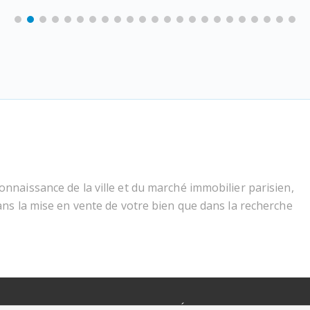
nnaissance de la ville et du marché immobilier parisien,
ans la mise en vente de votre bien que dans la recherche
MENTIONS LÉGALES
POLITIQU